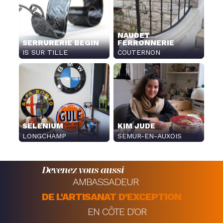
NAUDET
SERRURERIE BEGIN
FERRONNERIE
IS SUR TILLE
COUTERNON
SELENIUM
KIM JUDE
LONGCHAMP
SEMUR-EN-AUXOIS
Devenez vous aussi
AMBASSADEUR
DE L'ARTISANAT D'EXCEPTION
EN CÔTE D'OR