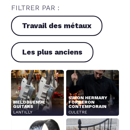
FILTRER PAR :
Travail des métaux
Les plus anciens
SIMON HERMARY
MELODUENDE
FORGERON
GUITARS
CONTEMPORAIN
LANTILLY
CULETRE