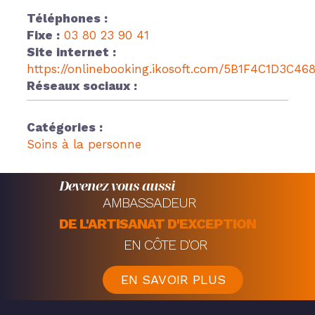
Téléphones :
Fixe :
03 80 23 90 41
Site internet :
https://onlinebooking.ikosoft.com/5B1F4C1D3C
Réseaux sociaux :
Catégories :
Soins à la personne
Devenez vous aussi
AMBASSADEUR
DE L'ARTISANAT D'EXCEPTION
EN CÔTE D'OR
EN SAVOIR PLUS